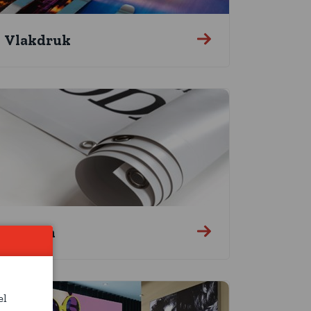
Vlakdruk
Doeken
el