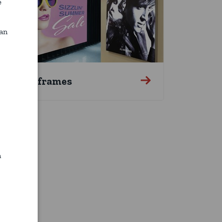
e
van
Textielframes
n