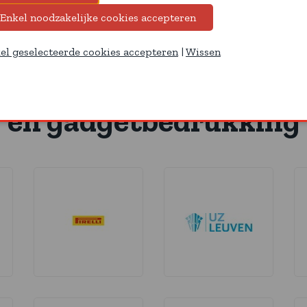
el geselecteerde cookies accepteren
|
Wissen
ganisaties die kozen vo
en gadgetbedrukking