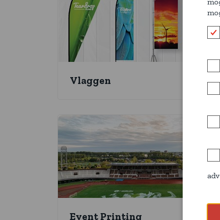
mog
mog
Vlaggen
adv
Event Printing