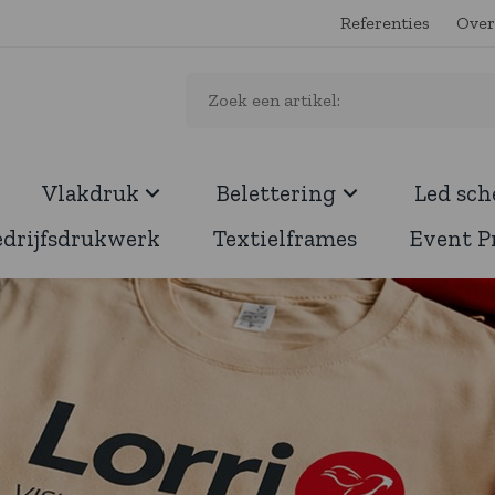
Referenties
Over
Vlakdruk
Belettering
Led sc
edrijfsdrukwerk
Textielframes
Event P