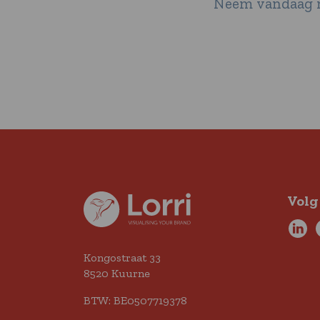
Neem vandaag no
Volg
Kongostraat 33
8520 Kuurne
BTW: BE0507719378