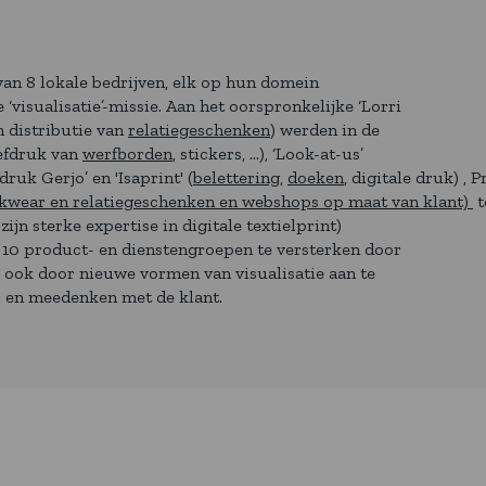
van 8 lokale bedrijven, elk op hun domein
 ‘visualisatie’-missie. Aan het oorspronkelijke ‘Lorri
 distributie van
relatiegeschenken
) werden in de
eefdruk van
werfborden
, stickers, …), ‘Look-at-us’
fdruk Gerjo’ en 'Isaprint' (
belettering
,
doeken
, digitale druk) ,
rkwear en relatiegeschenken en webshops op maat van klant)
t
ijn sterke expertise in digitale textielprint)
e 10 product- en dienstengroepen te versterken door
r ook door nieuwe vormen van visualisatie aan te
ar en meedenken met de klant.