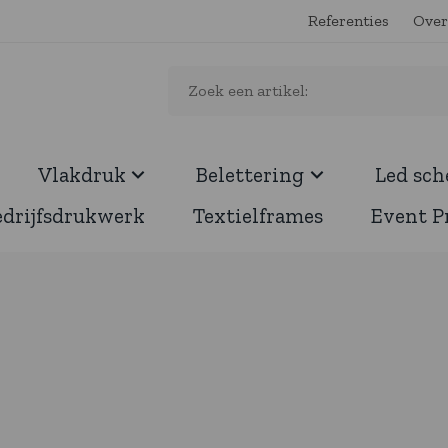
Referenties
Over
Vlakdruk
Belettering
Led sc
edrijfsdrukwerk
Textielframes
Event P