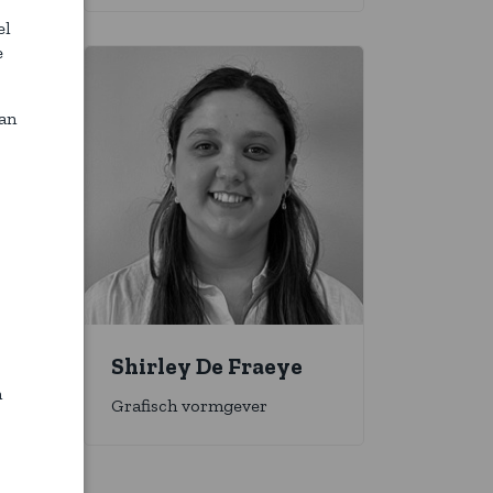
el
e
van
Shirley De Fraeye
n
Grafisch vormgever