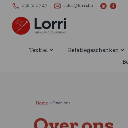
056 31 07 47
sales@lorri.be
Textiel
Relatiegeschenken
B
Home
Over ons
Over ons