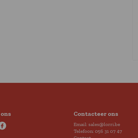
 ons
Contacteer ons
Email:
sales@lorri.be
Telefoon:
056 31 07 47
Contact