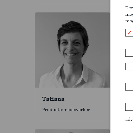
Dez
mog
mog
Tatiana
Is
Productiemedewerker
Pr
adv