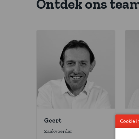
Ontdek ons tea
Geert
L
Cookie in
Zaakvoerder
Ve