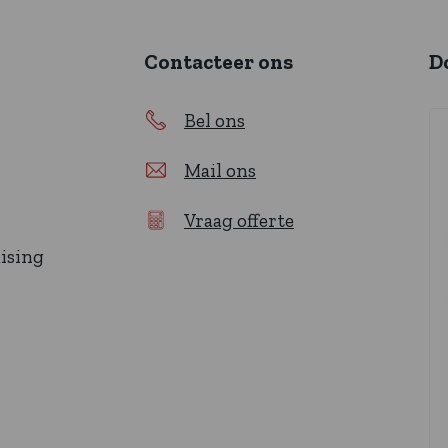
Contacteer ons
D
Bel ons
Mail ons
Vraag offerte
ising