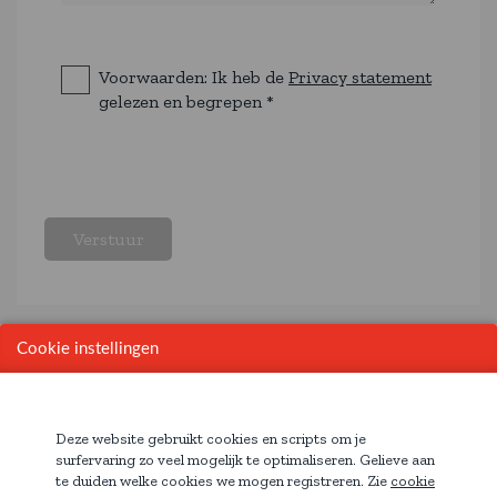
Voorwaarden: Ik heb de
Privacy statement
gelezen en begrepen *
Cookie instellingen
Deze website gebruikt cookies en scripts om je
surfervaring zo veel mogelijk te optimaliseren. Gelieve aan
Contactgegevens
te duiden welke cookies we mogen registreren. Zie
cookie