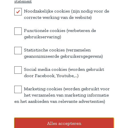
statement
Kongostraat 33
8520 Kuurne
Noodzakelijke cookies (zijn nodig voor de
BTW: BE0507719378
correcte werking van de website)
056 31 07 47
Functionele cookies (verbeteren de
gebruikservaring)
U hebt geen toestemming gegeven om deze content te
Statistische cookies (verzamelen
zien.
Cookies
geanonimiseerde gebruikersgegevens)
Social media cookies (worden gebruikt
door Facebook, Youtube,...)
Marketing cookies (worden gebruikt voor
het verzamelen van marketing informatie
en het aanbieden van relevante advertenties)
Waarom kiezen voor Lorri?
Jarenlange ervaring