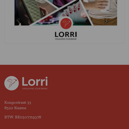
Kongostraat 33
8520 Kuurne
BTW: BE0507719378