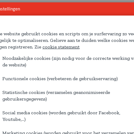
stellingen
lo Kariban Baseball
Surf Pro Lady Polo
Pique Dames
02.0006
01.02.0035
e website gebruikt cookies en scripts om je surfervaring zo ve
elijk te optimaliseren. Gelieve aan te duiden welke cookies w
en registreren. Zie
cookie statement
Noodzakelijke cookies (zijn nodig voor de correcte werking 
de website)
Functionele cookies (verbeteren de gebruikservaring)
Statistische cookies (verzamelen geanonimiseerde
gebruikersgegevens)
Social media cookies (worden gebruikt door Facebook,
af € 16,69
Vanaf € 17,32
Youtube,...)
Prijzen & specificaties
Prijzen & specificaties
Marketing cookies (worden gebruikt voor het verzamelen va