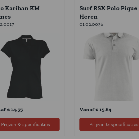
lo Kariban KM
Surf RSX Polo Pique
mes
Heren
02.0017
01.02.0036
af € 14,55
Vanaf € 15,64
Prijzen & specificaties
Prijzen & specificaties