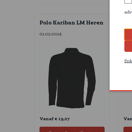
adv
Polo Kariban LM Heren
Po
01.02.0014
01.
Enk
Vanaf € 19,27
Van