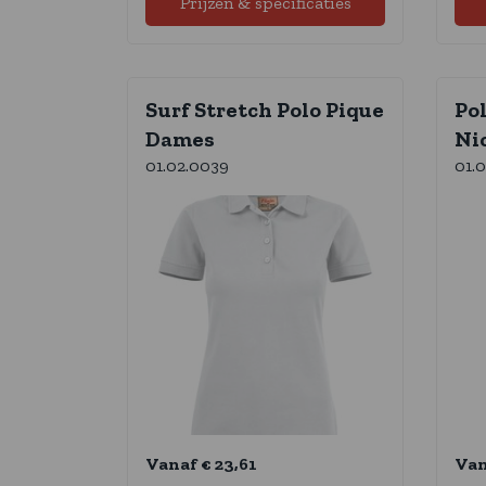
Prijzen & specificaties
Surf Stretch Polo Pique
Po
Dames
Ni
01.02.0039
01.
Vanaf € 23,61
Van