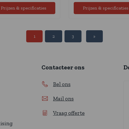
Prijzen & specificaties
Prijzen & specificaties
1
2
3
»
Contacteer ons
D
Bel ons
Mail ons
Vraag offerte
ising