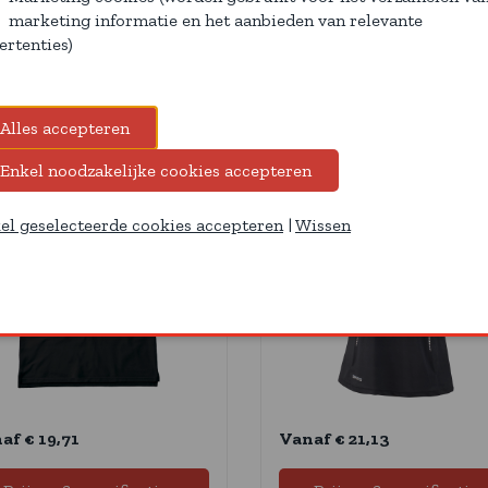
marketing informatie en het aanbieden van relevante
ertenties)
lo B&C Energy Pro
Polo Team Spirit Spi
Dames
02.0025
01.02.0038
el geselecteerde cookies accepteren
|
Wissen
af € 19,71
Vanaf € 21,13