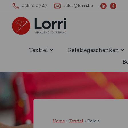
056 31 07 47
sales@lorri.be
Textiel
Relatiegeschenken
B
Home
Textiel
Polo's