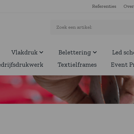
Referenties
Over
Vlakdruk
Belettering
Led sc
edrijfsdrukwerk
Textielframes
Event P