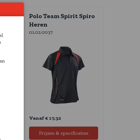
Polo Team Spirit Spiro
Heren
01.02.0037
el
e
van
Vanaf € 17,32
Prijzen & specificaties
n