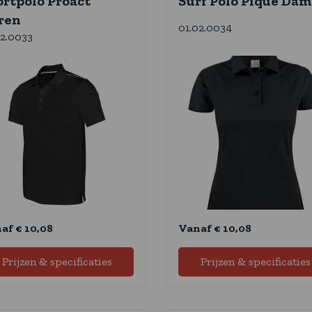
ortpolo Proact
Surf Polo Pique Dam
ren
01.02.0034
02.0033
af € 10,08
Vanaf € 10,08
Prijzen & specificaties
Prijzen & specificaties