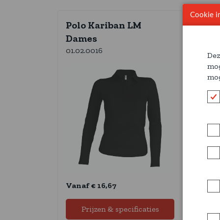
Cookie in
Polo Kariban LM
Po
Dames
01.
01.02.0016
Dez
mog
mog
Vanaf € 16,67
Van
Prijzen & specificaties