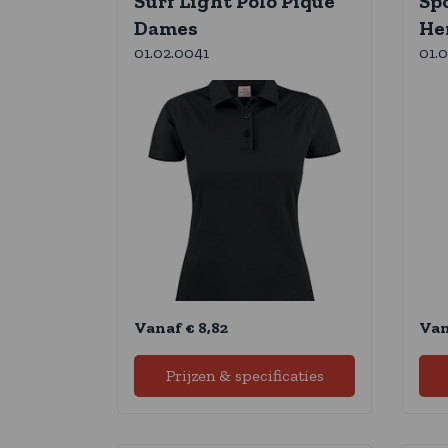
Surf Light Polo Pique
Sp
Dames
He
01.02.0041
01.
Vanaf € 8,82
Van
Prijzen & specificaties