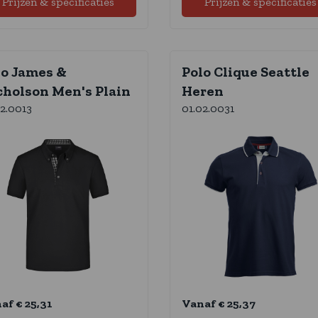
Prijzen & specificaties
Prijzen & specificaties
lo James &
Polo Clique Seattle
cholson Men's Plain
Heren
02.0013
01.02.0031
af € 25,31
Vanaf € 25,37