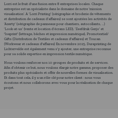
Lorri est le fruit d’une fusion entre 8 entreprises locales. Chaque
entreprise est un spécialiste dans le domaine de notre ‘mission
visualisation’. A ‘Lorri Printing’ (sérigraphie et broderie de vêtements
et distribution de cadeaux d’affaires) se sont ajoutées les activités de
‘Azerty’ (sérigraphie de panneaux pour chantiers, autocollants, …)
‘Look-at-us’ (vente et location d’écrans LED), ‘Zeefdruk Gerjo’ et
'Isaprint' (lettrage, bâches et impression numérique), Promotextiel/
Gifts (Distribution de Textiles et cadeaux d'affaires) et Toucan
(Workwear et cadeaux d'affaires) En novembre 2025, Duraprinting de
Lichtervelde est également venu s’y ajouter, une entreprise reconnue
pour sa solide expertise en impression textile numérique.
Nous voulons renforcer nos 10 groupes de produits et de services.
Afin d’obtenir ce but, nous voulons élargir notre gamme, proposer des
produits plus spécialisés et offrir de nouvelles formes de visualisation.
Et dans tout cela, il y a un rôle-clé pour notre client : nous vous
écoutons et nous collaborons avec vous pour la réalisation de chaque
projet.