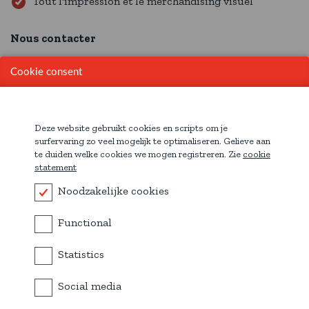
Tout l'impression et le merchandising visuel
Nous contacter
Cookie consent
Appelez nous
Envoyez-nous un mail
Deze website gebruikt cookies en scripts om je
surfervaring zo veel mogelijk te optimaliseren. Gelieve aan
Demande de cotation
te duiden welke cookies we mogen registreren. Zie
cookie
statement
Téléchargez notre catalogue
Noodzakelijke cookies
Functional
Statistics
Social media