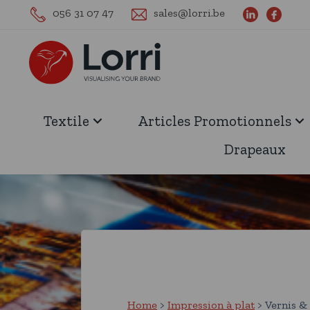
056 31 07 47
sales@lorri.be
Textile
Articles Promotionnels
Drapeaux
Home
Impression à plat
Vernis & 