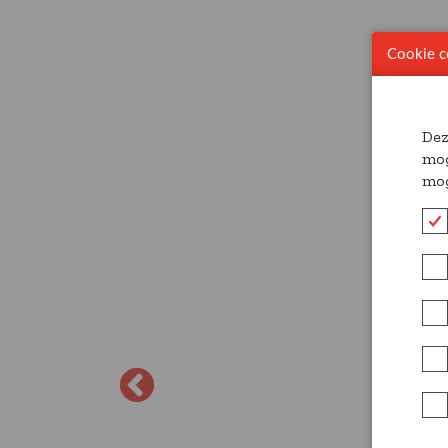
Cookie c
Dez
mog
mog