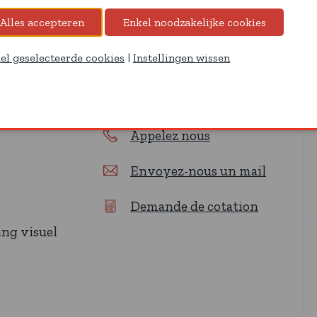
el geselecteerde cookies
|
Instellingen wissen
Nous contacter
T
Appelez nous
Envoyez-nous un mail
Demande de cotation
ing visuel