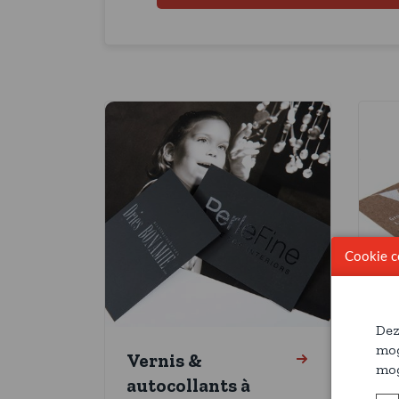
Cookie c
Dez
mog
Vernis &
I
mog
autocollants à
p