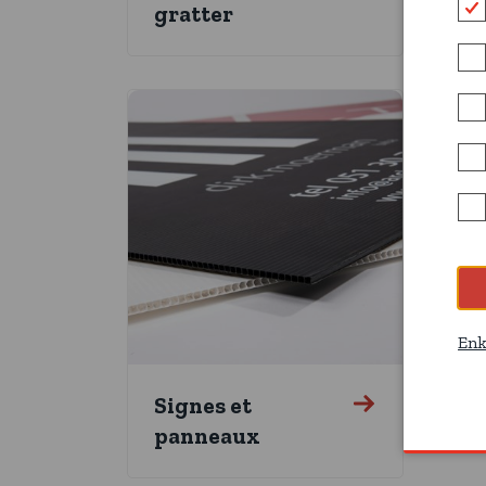
gratter
Enk
Signes et
Ét
panneaux